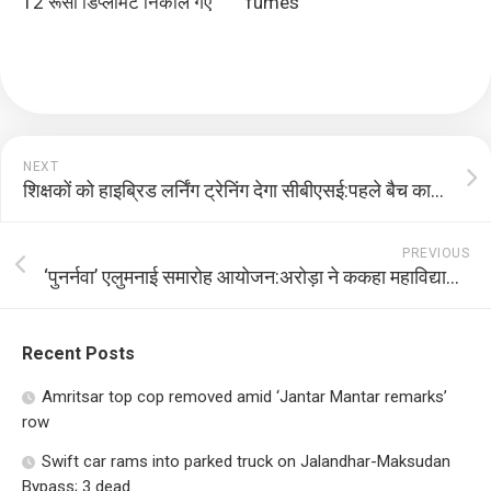
12 रूसी डिप्लोमैट निकाले गए
fumes
NEXT
शिक्षकों को हाइब्रिड लर्निंग ट्रेनिंग देगा सीबीएसई:पहले बैच का प्रशिक्षण कार्यक्रम 19 मई से किया जाएगा शुरू
PREVIOUS
‘पुनर्नवा’ एलुमनाई समारोह आयोजन:अरोड़ा ने ककहा महाविद्यालय के एलुमनाई समारोह हमारी स्टूडेंट्स के लिए ब्रांड एंबेसडर
Recent Posts
Amritsar top cop removed amid ‘Jantar Mantar remarks’
row
Swift car rams into parked truck on Jalandhar-Maksudan
Bypass; 3 dead